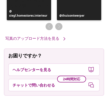
投
siegl.homestores.interieur
稿
投
thuisontwerper
者
稿
者
写真のアップロード方法を見る
お困りですか？
ヘルプセンターを見る
24時間対応
チャットで問い合わせる