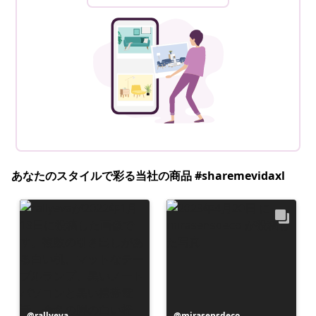
あなたのスタイルで彩る当社の商品 #sharemevidaxl
投
rallyeva
投
mirasensdeco