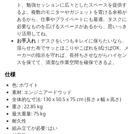
ト、勉強セッションに広々としたスペースを提供す
るよ。複数のモニターやガジェットを置ける余裕が
あるから、仕事やプライベートにも最適。タスクに
必要なものを広げるスペースがあるから、思いっき
り活用してね。
お手入れ：
デスクをいつもキレイに保ちたいなら、
湿らせた布でサッとほこりやこぼれを拭けばOK。メ
ーカーの指示を守れば、長持ちさせながらハイセン
スを保てて、清潔な作業空間を確保できるよ。
仕様
色: ホワイト
素材: エンジニアードウッド
全体的な寸法: 130 x 50.5 x 75 cm (長さ x 幅 x 高さ)
重さ: 22.85 kg
最大重量: 75 kg
耐久性
組み立てが必要: はい