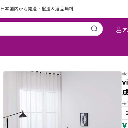
日本国内から発送・配送＆返品無料
ア
vi
v
成
モ
¥