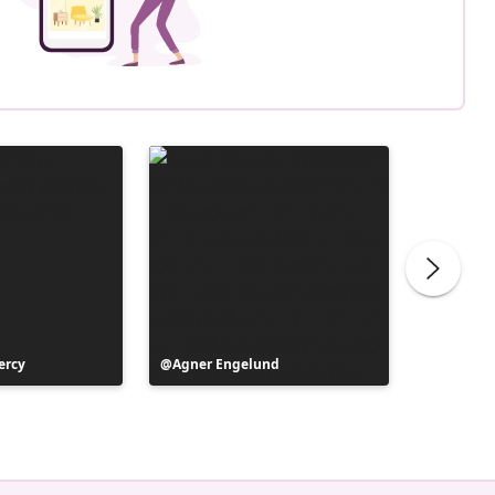
ercy
投
Agner Engelund
投
valzer_z
稿
稿
者
者