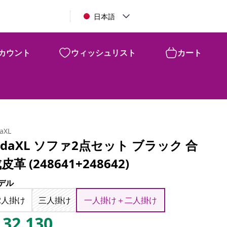
日本語
カウント
ウィッシュリスト
カート
daXL
idaXL ソファ2点セット ブラック 合
皮革 (248641+248642)
デル
2人掛け
三人掛け
一人掛け＋二人掛け
32,130