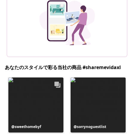
あなたのスタイルで彩る当社の商品 #sharemevidaxl
投
sweethomebyf
投
sorrynoguestlist
稿
稿