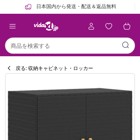
前
次
日本国内から発送・配送＆返品無料
戻る: 収納キャビネット・ロッカー