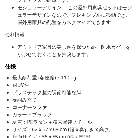
ンテナンスが簡単です。
モジュラーデザイン： この屋外用家具セットはモジ
ュラーデザインなので、フレキシブルに移動でき、
屋外用家具の配置をカスタマイズできます。
便利情報：
アウトドア家具の美しさを保つため、防水カバーを
かぶせておくことを推奨します。
仕様
最大耐荷重 (各座席)：110 kg
耐UV性
プラスチック製の調節可能な脚
要組み立て
コーナーソファ
カラー：ブラック
材質：PEラタン＋粉末塗装スチール
サイズ：62 x 62 x 69 cm (幅 x 奥行き x 高さ)
座面サイズ：55 x 55 cm (幅 x 奥行)