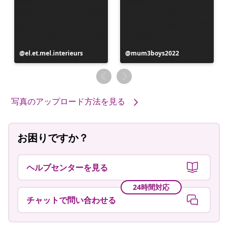
投
el.et.mel.interieurs
投
mum3boys2022
稿
稿
者
者
写真のアップロード方法を見る
お困りですか？
ヘルプセンターを見る
24時間対応
チャットで問い合わせる