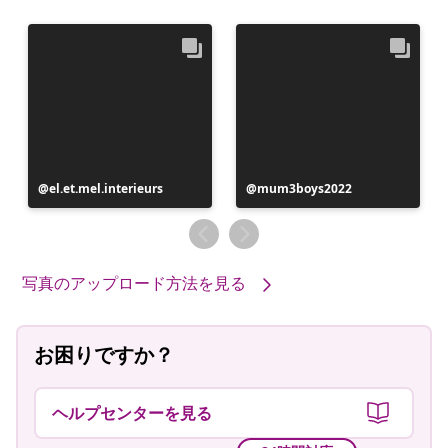
投
el.et.mel.interieurs
投
mum3boys2022
稿
稿
者
者
写真のアップロード方法を見る
お困りですか？
ヘルプセンターを見る