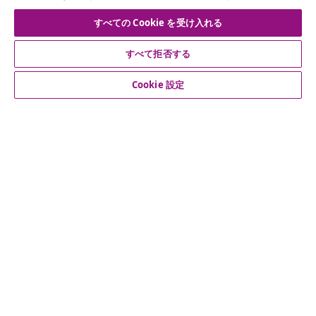
な情報や季節限定セール、新着情報を受け取りましょう。
すべての Cookie を受け入れる
公式SNSアカウント
すべて拒否する
Cookie 設定
カスタマーサポート
ビジネス・パートナーシップ
vidaXL
その他の情報
© 2008-2026 vidaXL. 当サイトは、vidaXL合同会社が運営してい