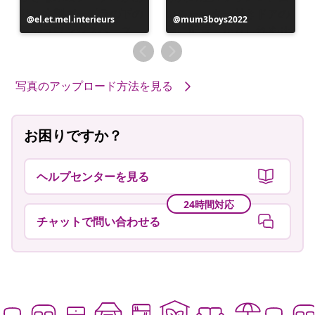
投
el.et.mel.interieurs
投
mum3boys2022
稿
稿
者
者
写真のアップロード方法を見る
お困りですか？
ヘルプセンターを見る
24時間対応
チャットで問い合わせる