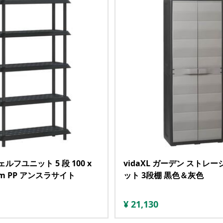
シェルフユニット 5 段 100 x
vidaXL ガーデン ストレ
7 cm PP アンスラサイト
ット 3段棚 黒色＆灰色
¥
21,130