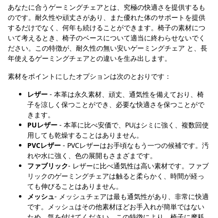
あなたに合うゲーミングチェアとは、究極の快適さを提供するも
のです。耐久性や頑丈さがあり、また優れた体のサポートを提供
するだけでなく、何年も続けることができます。椅子の素材につ
いて考えるとき、椅子のベースについて適当に終わらせないでく
ださい。この特徴が、耐久性の無い安いゲーミングチェア と、長
年使えるゲーミングチェアとの違いを生み出します。
素材をポイントにしたオプションは次のとおりです：
レザー
- 本革は永久素材、頑丈、通気性を備えており、椅
子を涼しく保つことができ、必要な快適さを保つことがで
きます。
PUレザー
- 本革に比べ安価で、PUはシミに強く、複数回使
用しても乾燥することはありません。
PVCレザー
- PVCレザーはお手頃なもう一つの候補です。汚
れや水に強く、色の展開もさまざまです。
ファブリック
- レザーに比べ通気性は高い素材です。ファブ
リックのゲーミングチェアは触ると柔らかく、時間が経っ
ても伸びることはありません。
メッシュ
- メッシュチェアは最も通気性があり、非常に快適
です。メッシュはその他素材ほどお手入れが簡単ではない
ため、気を付けてください。この特徴により、椅子に摩耗