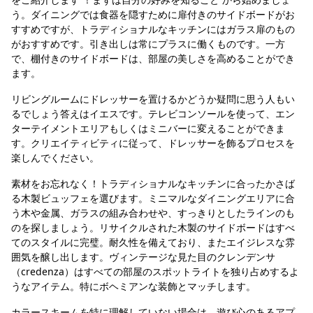
う。ダイニングでは食器を隠すために扉付きのサイドボードがお
すすめですが、トラディショナルなキッチンにはガラス扉のもの
がおすすめです。引き出しは常にプラスに働くものです。一方
で、棚付きのサイドボードは、部屋の美しさを高めることができ
ます。
リビングルームにドレッサーを置けるかどうか疑問に思う人もい
るでしょう答えはイエスです。テレビコンソールを使って、エン
ターテイメントエリアもしくはミニバーに変えることができま
す。クリエイティビティに従って、ドレッサーを飾るプロセスを
楽しんでください。
素材をお忘れなく！トラディショナルなキッチンに合ったかさば
る木製ビュッフェを選びます。ミニマルなダイニングエリアに合
う木や金属、ガラスの組み合わせや、すっきりとしたラインのも
のを探しましょう。リサイクルされた木製のサイドボードはすべ
てのスタイルに完璧。耐久性を備えており、またエイジレスな雰
囲気を醸し出します。ヴィンテージな見た目のクレンデンサ
（credenza）はすべての部屋のスポットライトを独り占めするよ
うなアイテム。特にボヘミアンな装飾とマッチします。
カラースキームを特に理解していない場合は、遊び心のあるアプ