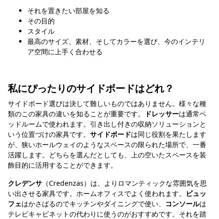
それを置きたい部屋を知る
その目的
スタイル
最高のサイズ、素材、そしてカラーを選び、今のインテリ
ア空間に上手く合わせる
私にぴったりのサイドボードはどれ？
サイドボード選びは決して難しいものではありません。様々な種
類のこの家具の違いを知ることが重要です。
ドレッサー
は通常ベ
ッドルームで使われます。引き出し付きの収納ソリューションと
いう位置づけの家具です。
サイドボード
は同じ役割を果たします
が、狭いホールウェイのようなスペースの限られた場所で、一番
活躍します。どちらを選んだとしても、上の空いたスペースを装
飾目的に活用することができます。
クレデンサ
（Credenzas）は、よりロマンティックな雰囲気を思
い出させる家具です。ホームオフィスでよく使われます。
ビュッ
フェ
はかさばるのでキッチンやダイニングで使い、
コンソール
は
テレビキャビネットの代わりに使うのがおすすめです。それを踏